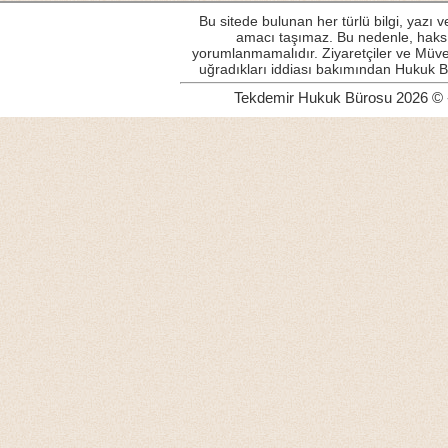
Bu sitede bulunan her türlü bilgi, yazı 
amacı taşımaz. Bu nedenle, haksı
yorumlanmamalıdır. Ziyaretçiler ve Müvek
uğradıkları iddiası bakımından Hukuk 
Tekdemir Hukuk Bürosu 2026 ©