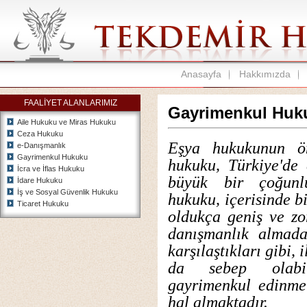
Anasayfa
Hakkımızda
FAALİYET ALANLARIMIZ
Gayrimenkul Huk
Aile Hukuku ve Miras Hukuku
Ceza Hukuku
Eşya hukukunun ön
e-Danışmanlık
Gayrimenkul Hukuku
hukuku, Türkiye'de 
İcra ve İflas Hukuku
büyük bir çoğunlu
İdare Hukuku
İş ve Sosyal Güvenlik Hukuku
hukuku, içerisinde bir
Ticaret Hukuku
oldukça geniş ve zo
danışmanlık almada
karşılaştıkları gibi,
da sebep olabilm
gayrimenkul edinme 
hal almaktadır.