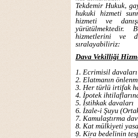
Tekdemir Hukuk, ga
hukuki hizmeti sun
hizmeti ve danış
yürütülmektedir.
hizmetlerini ve d
sıralayabiliriz:
Dava Vekilliği Hizme
1. Ecrimisil davaları
2. Elatmanın önlenm
3. Her türlü irtifak 
4. İpotek ihtilaflar
5. İstihkak davaları
6. İzale-i Şuyu (Orta
7. Kamulaştırma dav
8. Kat mülkiyeti ya
9. Kira bedelinin tes